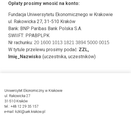
Opłaty prosimy wnosić na konto:
Fundacja Uniwersytetu Ekonomicznego w Krakowie
ul. Rakowicka 27, 31-510 Kraków
Bank: BNP Paribas Bank Polska S.A.
SWIIFT: PPABPLPK
Nr rachunku:
20 1600 1013 1821 3894 5000 0015
W tytule przelewu prosimy podać:
ZZL,
Imię_Nazwisko
(uczestnika, uczestników)
Uniwersytet Ekonomiczny w Krakowie
ul. Rakowicka 27
31-510 Kraków
tel.: +48 12 29 35 157
e-mail:
kzkl@uek.krakow.pl